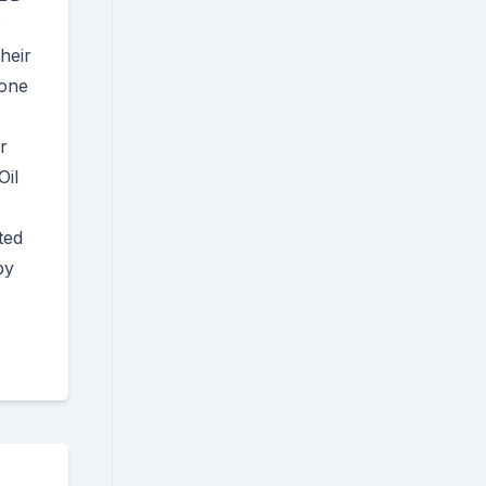
D
heir
 one
r
Oil
ted
by