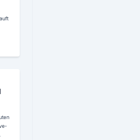
auft
d
uten
ve-
.