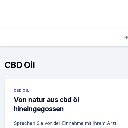
Skip
to
content
H
CBD Oil
CBD OIL
Von natur aus cbd öl
hineingegossen
Sprechen Sie vor der Einnahme mit Ihrem Arzt.