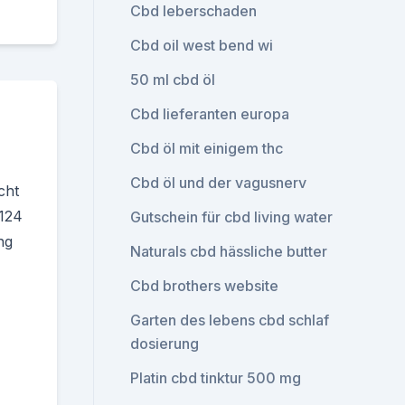
Cbd leberschaden
Cbd oil west bend wi
50 ml cbd öl
Cbd lieferanten europa
Cbd öl mit einigem thc
Cbd öl und der vagusnerv
cht
124
Gutschein für cbd living water
ang
Naturals cbd hässliche butter
Cbd brothers website
Garten des lebens cbd schlaf
dosierung
Platin cbd tinktur 500 mg